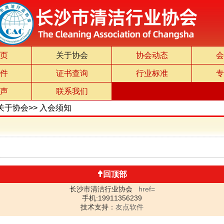
页
关于协会
协会动态
会
件
证书查询
行业标准
专
声
联系我们
关于协会
>>
入会须知
回顶部
长沙市清洁行业协会
href=
手机:19911356239
技术支持：
友点软件