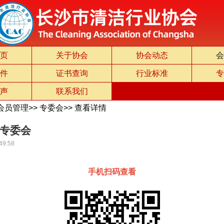
页
关于协会
协会动态
会
件
证书查询
行业标准
专
声
联系我们
会员管理
>>
专委会
>>
查看详情
专委会
49:58
手机扫码查看