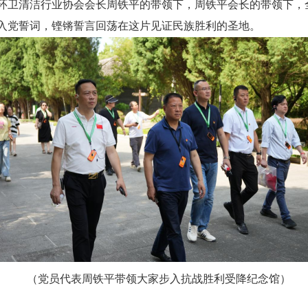
环卫清洁行业协会会长周铁平的带领下，
周铁平会长的带领下，
入党誓词，铿锵誓言回荡在这片见证民族胜利的圣地。
（党员代表周铁平带领大家步入抗战胜利受降纪念馆）