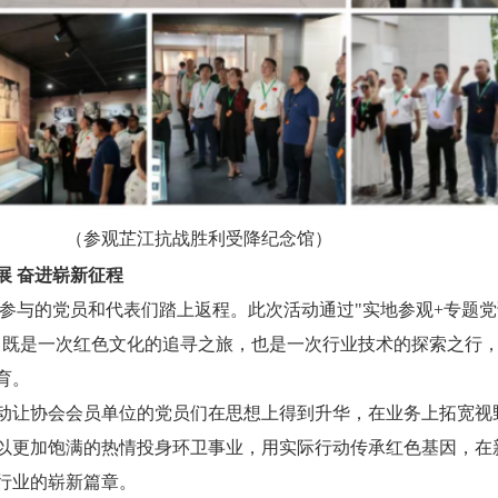
（参观芷江抗战胜利受降纪念馆）
展
奋进崭新征程
参与的党员和代表们
踏上返程。此次活动通过
"实地参观+专题
，既是一次红色文化的追寻之旅，也是一次行业技术的探索之行
育。
动让
协会会员单位的党员们
在思想上得到升华，在业务上拓宽视
以更加饱满的热情投身环卫事业，用实际行动传承红色基因，在
行业的崭新篇章。