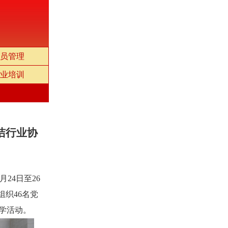
员管理
业培训
洁行业协
7月24日至26
组织
46名党
研学活动。