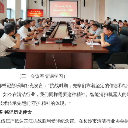
（三一会议室
党课学习）
书记彭乐陶补充发言：
"抗战时期，先辈们靠着坚定的信念和
。如今在
清洁
行业，我们同样需要这种精神。智能清扫机器人的
技术传承先烈们
'守护'精神的体现。"
誓
铭记历史使命
，队伍庄严抵达芷江抗战胜利受降纪念馆。
在长沙市清洁行业协会