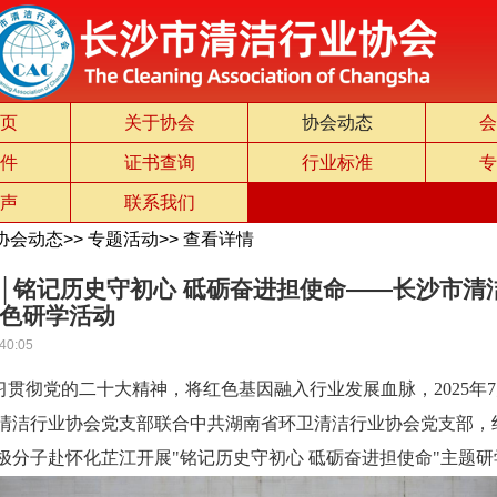
页
关于协会
协会动态
会
件
证书查询
行业标准
专
声
联系我们
协会动态
>>
专题活动
>>
查看详情
│铭记历史守初心 砥砺奋进担使命——长沙市清
色研学活动
40:05
贯彻党的二十大精神，将红色基因融入行业发展血脉，
2025年
清洁行业协会
党支部联合
中共湖南省环卫清洁行业协会党支部，
极分子赴怀化芷江开展"铭记历史守初心 砥砺奋进担使命"主题