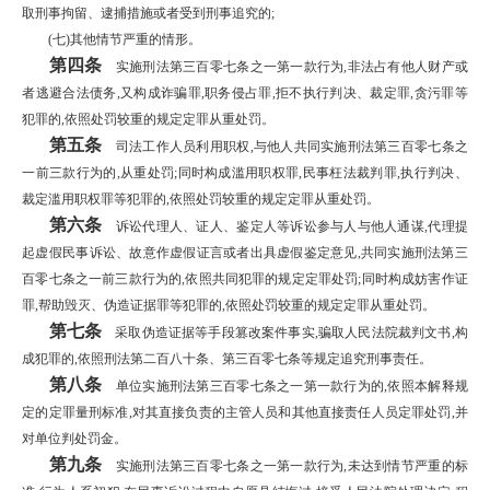
取刑事拘留、逮捕措施或者受到刑事追究的;
(七)其他情节严重的情形。
第四条
实施刑法第三百零七条之一第一款行为,非法占有他人财产或
者逃避合法债务,又构成诈骗罪,职务侵占罪,拒不执行判决、裁定罪,贪污罪等
犯罪的,依照处罚较重的规定定罪从重处罚。
第五条
司法工作人员利用职权,与他人共同实施刑法第三百零七条之
一前三款行为的,从重处罚;同时构成滥用职权罪,民事枉法裁判罪,执行判决、
裁定滥用职权罪等犯罪的,依照处罚较重的规定定罪从重处罚。
第六条
诉讼代理人、证人、鉴定人等诉讼参与人与他人通谋,代理提
起虚假民事诉讼、故意作虚假证言或者出具虚假鉴定意见,共同实施刑法第三
百零七条之一前三款行为的,依照共同犯罪的规定定罪处罚;同时构成妨害作证
罪,帮助毁灭、伪造证据罪等犯罪的,依照处罚较重的规定定罪从重处罚。
第七条
采取伪造证据等手段篡改案件事实,骗取人民法院裁判文书,构
成犯罪的,依照刑法第二百八十条、第三百零七条等规定追究刑事责任。
第八条
单位实施刑法第三百零七条之一第一款行为的,依照本解释规
定的定罪量刑标准,对其直接负责的主管人员和其他直接责任人员定罪处罚,并
对单位判处罚金。
第九条
实施刑法第三百零七条之一第一款行为,未达到情节严重的标