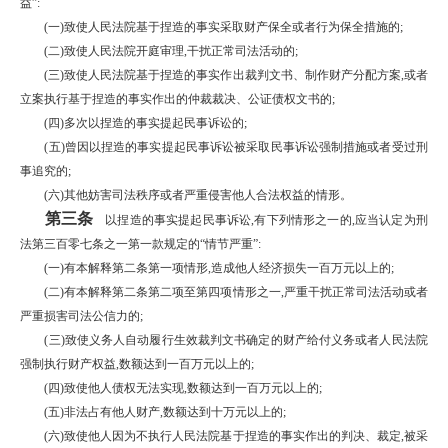
益”:
(一)致使人民法院基于捏造的事实采取财产保全或者行为保全措施的;
(二)致使人民法院开庭审理,干扰正常司法活动的;
(三)致使人民法院基于捏造的事实作出裁判文书、制作财产分配方案,或者
立案执行基于捏造的事实作出的仲裁裁决、公证债权文书的;
(四)多次以捏造的事实提起民事诉讼的;
(五)曾因以捏造的事实提起民事诉讼被采取民事诉讼强制措施或者受过刑
事追究的;
(六)其他妨害司法秩序或者严重侵害他人合法权益的情形。
第三条
以捏造的事实提起民事诉讼,有下列情形之一的,应当认定为刑
法第三百零七条之一第一款规定的“情节严重”:
(一)有本解释第二条第一项情形,造成他人经济损失一百万元以上的;
(二)有本解释第二条第二项至第四项情形之一,严重干扰正常司法活动或者
严重损害司法公信力的;
(三)致使义务人自动履行生效裁判文书确定的财产给付义务或者人民法院
强制执行财产权益,数额达到一百万元以上的;
(四)致使他人债权无法实现,数额达到一百万元以上的;
(五)非法占有他人财产,数额达到十万元以上的;
(六)致使他人因为不执行人民法院基于捏造的事实作出的判决、裁定,被采