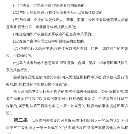
(一)与夫妻一方恶意串通,捏造夫妻共同债务的;
(二)与他人恶意串通,捏造债权债务关系和以物抵债协议的;
(三)与公司、企业的法定代表人、董事、监事、经理或者其他管理人员恶
意串通,捏造公司、企业债务或者担保义务的;
(四)捏造知识产权侵权关系或者不正当竞争关系的;
(五)在破产案件审理过程中申报捏造的债权的;
(六)与被执行人恶意串通,捏造债权或者对查封、扣押、冻结财产的优先
权、担保物权的;
(七)单方或者与他人恶意串通,捏造身份、合同、侵权、继承等民事法律关
系的其他行为。
隐瞒债务已经全部清偿的事实,向人民法院提起民事诉讼,要求他人履行债
务的,以“以捏造的事实提起民事诉讼”论。
向人民法院申请执行基于捏造的事实作出的仲裁裁决、公证债权文书,或
者在民事执行过程中以捏造的事实对执行标的提出异议、申请参与执行财产
分配的,属于刑法第三百零七条之一第一款规定的“以捏造的事实提起民事诉
讼”。
第二条
以捏造的事实提起民事诉讼,有下列情形之一的,应当认定为刑
法第三百零七条之一第一款规定的“妨害司法秩序或者严重侵害他人合法权