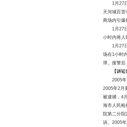
1月27日
天河城百货
商场内引爆
1月27日
小时内将人
1月27日
场在1小时
弹。接警后
【诉讼
2005年
2005年
被逮捕，4
海市人民检
院第二分院
诉。200