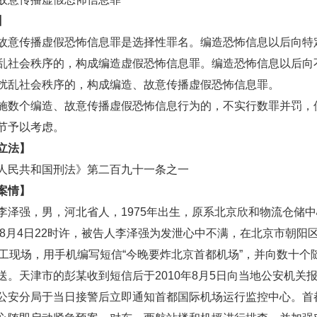
】
传播虚假恐怖信息罪是选择性罪名。编造恐怖信息以后向特
乱社会秩序的，构成编造虚假恐怖信息罪。编造恐怖信息以后向
扰乱社会秩序的，构成编造、故意传播虚假恐怖信息罪。
个编造、故意传播虚假恐怖信息行为的，不实行数罪并罚，
节予以考虑。
立法】
民共和国刑法》第二百九十一条之一
案情】
强，男，河北省人，1975年出生，原系北京欣和物流仓储中
8月4日22时许，被告人李泽强为发泄心中不满，在北京市朝阳
施工现场，用手机编写短信“今晚要炸北京首都机场”，并向数十个
送。天津市的彭某收到短信后于2010年8月5日向当地公安机关
公安分局于当日接警后立即通知首都国际机场运行监控中心。首