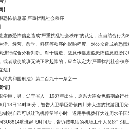
0号）
词】
恐怖信息罪 严重扰乱社会秩序
】
假恐怖信息造成“严重扰乱社会秩序”的认定，应当结合行为
生活、经营、教学、科研等秩序的影响程度、对公众造成的恐慌
素进行综合分析判断。对于编造、故意传播虚假恐怖信息威胁民
，或者致使航班无法正常起降的，应当认定为“严重扰乱社会秩序
立法】
民共和国刑法》第二百九十一条之一
案情】
臣，男，辽宁省人，1987年出生，原系大连金色假期旅行社
6月13日14时46分，被告人卫学臣带领四川来大连的旅游团用
忠键说自己可以让飞机停留半小时，遂用手机拨打大连周水子国
问3U8814航班起飞时间后，告诉接电话的机场工作人员说“飞机