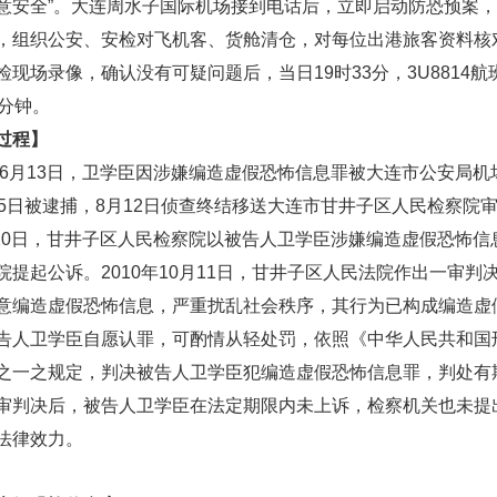
意安全”。大连周水子国际机场接到电话后，立即启动防恐预案
，组织公安、安检对飞机客、货舱清仓，对每位出港旅客资料核
检现场录像，确认没有可疑问题后，当日19时33分，3U8814航
3分钟。
过程】
6月13日，卫学臣因涉嫌编造虚假恐怖信息罪被大连市公安局机
25日被逮捕，8月12日侦查终结移送大连市甘井子区人民检察院
9月20日，甘井子区人民检察院以被告人卫学臣涉嫌编造虚假恐怖
院提起公诉。2010年10月11日，甘井子区人民法院作出一审判
意编造虚假恐怖信息，严重扰乱社会秩序，其行为已构成编造虚
告人卫学臣自愿认罪，可酌情从轻处罚，依照《中华人民共和国
之一之规定，判决被告人卫学臣犯编造虚假恐怖信息罪，判处有
审判决后，被告人卫学臣在法定期限内未上诉，检察机关也未提
法律效力。