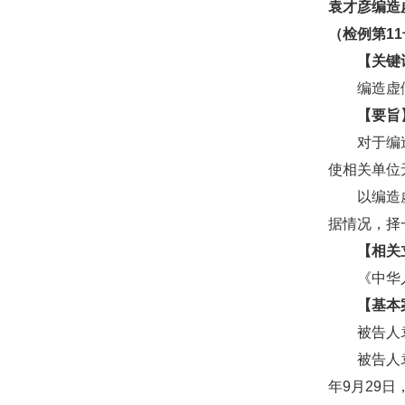
袁才彦编造
（检例第1
【关键
编造虚假
【要旨
对于编造虚
使相关单位
以编造虚假
据情况，择
【相关
《中华人民
【基本
被告人袁才
被告人袁才
年9月29