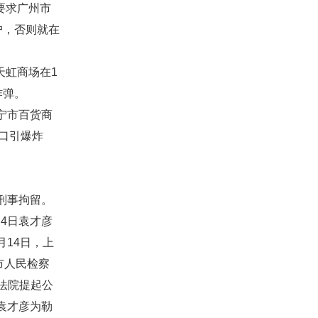
要求广州市
户，否则就在
天虹商场在1
炸弹。
宁市百货商
口引爆炸
刑事拘留。
月4日袁才彦
月14日，上
市人民检察
法院提起公
人袁才彦为勒