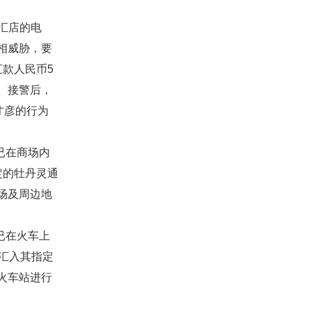
汇店的电
相威胁，要
款人民币5
。接警后，
才彦的行为
已在商场内
定的牡丹灵通
场及周边地
已在火车上
汇入其指定
火车站进行