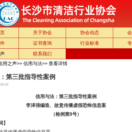
页
关于协会
协会动态
会
件
证书查询
行业标准
专
声
联系我们
信用之声
>>
信用与法
>>
查看详情
：第三批指导性案例
08:04
信用与法：第三批指导性案例
李泽强编造、故意传播虚假恐怖信息案
（检例第9号）
词】
意传播虚假恐怖信息罪