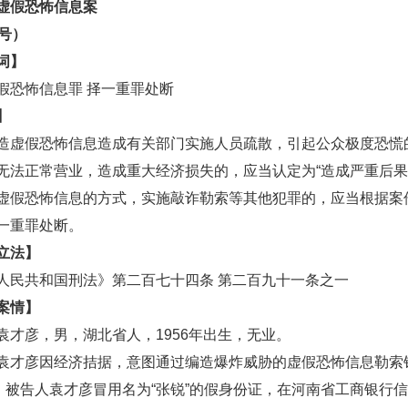
虚假恐怖信息案
1号）
词】
恐怖信息罪 择一重罪处断
】
假恐怖信息造成有关部门实施人员疏散，引起公众极度恐慌
无法正常营业，造成重大经济损失的，应当认定为“造成严重后果
恐怖信息的方式，实施敲诈勒索等其他犯罪的，应当根据案
一重罪处断。
立法】
共和国刑法》第二百七十四条 第二百九十一条之一
案情】
彦，男，湖北省人，1956年出生，无业。
彦因经济拮据，意图通过编造爆炸威胁的虚假恐怖信息勒索钱财
日，被告人袁才彦冒用名为“张锐”的假身份证，在河南省工商银行