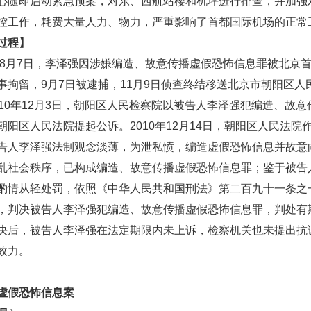
心随即启动紧急预案，对东、西航站楼和机坪进行排查，并加强
控工作，耗费大量人力、物力，严重影响了首都国际机场的正常
过程】
8月7日，李泽强因涉嫌编造、故意传播虚假恐怖信息罪被北京
事拘留，9月7日被逮捕，11月9日侦查终结移送北京市朝阳区人
010年12月3日，朝阳区人民检察院以被告人李泽强犯编造、故
朝阳区人民法院提起公诉。2010年12月14日，朝阳区人民法院
告人李泽强法制观念淡薄，为泄私愤，编造虚假恐怖信息并故意
乱社会秩序，已构成编造、故意传播虚假恐怖信息罪；鉴于被告
酌情从轻处罚，依照《中华人民共和国刑法》第二百九十一条之
，判决被告人李泽强犯编造、故意传播虚假恐怖信息罪，判处有
决后，被告人李泽强在法定期限内未上诉，检察机关也未提出抗
效力。
虚假恐怖信息案