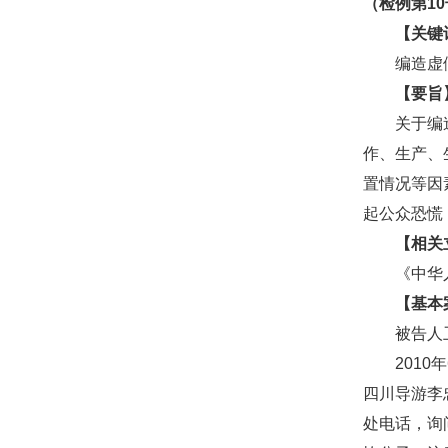
（检例第1
【关键
编造虚假
【要旨
关于编造虚
作、生产、
置情况等因
起公众恐慌
【相关
《中华人
【基本
被告人卫学
2010年
四川导游李
处电话，询