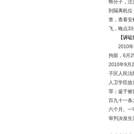
怖分子，注
到隔离机位
查，查看安
飞，晚点3
【诉讼
2010年
拘留，6月
2010年
子区人民法
人卫学臣故
罪；鉴于被
百九十一条
六个月。一
审判决发生