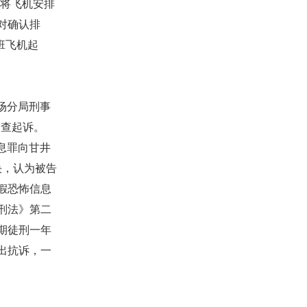
，将飞机安排
对确认排
班飞机起
场分局刑事
审查起诉。
信息罪向甘井
决，认为被告
假恐怖信息
刑法》第二
期徒刑一年
出抗诉，一