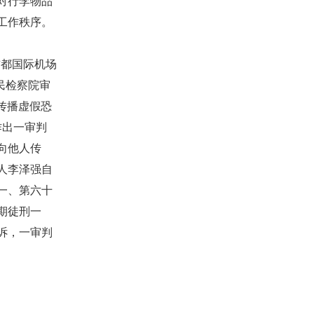
对行李物品
工作秩序。
首都国际机场
民检察院审
意传播虚假恐
作出一审判
向他人传
人李泽强自
一、第六十
期徒刑一
诉，一审判