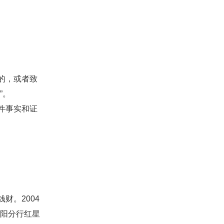
的，或者致
”。
件事实和证
。2004
信阳分行红星