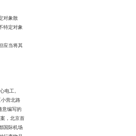
定对象散
不特定对象
但应当将其
心电工。
区小营北路
随意编写的
报案，北京首
都国际机场