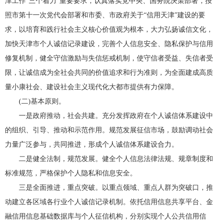
津工作“三个着力”重要要求，认真落实党中央、国务院决策部署，按
照市第十一次党代会部署和市委、市政府关于“信用天津”建设的要
求，以培育和践行社会主义核心价值观为根本，大力弘扬诚信文化，
加快天津市个人诚信记录建设，完善个人信息安全、隐私保护与信用
修复机制，健全守信激励与失信惩戒机制，使守信者受益、失信者受
限，让诚信成为全社会共同的价值追求和行为准则，为全面建成高质
量小康社会、建设社会主义现代化大都市提供有力保障。
(二)基本原则。
一是政府推动，社会共建。充分发挥政府在个人诚信体系建设中
的组织、引导、推动和示范作用。规范发展征信市场，鼓励调动社会
力量广泛参与，共同推进，形成个人诚信体系建设合力。
二是健全法制，规范发展。健全个人信息法律法规、规章制度和
标准规范，严格保护个人隐私和信息安全。
三是全面推进，重点突破。以重点领域、重点人群为突破口，推
动建立各区域各行业个人诚信记录机制。依托信用信息共享平台、金
融信用信息基础数据库与个人征信机构，分别实现个人公共信用信