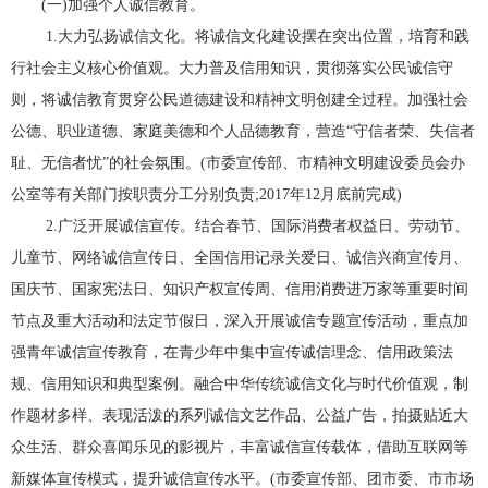
(一)加强个人诚信教育。
1.大力弘扬诚信文化。将诚信文化建设摆在突出位置，培育和践
行社会主义核心价值观。大力普及信用知识，贯彻落实公民诚信守
则，将诚信教育贯穿公民道德建设和精神文明创建全过程。加强社会
公德、职业道德、家庭美德和个人品德教育，营造“守信者荣、失信者
耻、无信者忧”的社会氛围。(市委宣传部、市精神文明建设委员会办
公室等有关部门按职责分工分别负责;2017年12月底前完成)
2.广泛开展诚信宣传。结合春节、国际消费者权益日、劳动节、
儿童节、网络诚信宣传日、全国信用记录关爱日、诚信兴商宣传月、
国庆节、国家宪法日、知识产权宣传周、信用消费进万家等重要时间
节点及重大活动和法定节假日，深入开展诚信专题宣传活动，重点加
强青年诚信宣传教育，在青少年中集中宣传诚信理念、信用政策法
规、信用知识和典型案例。融合中华传统诚信文化与时代价值观，制
作题材多样、表现活泼的系列诚信文艺作品、公益广告，拍摄贴近大
众生活、群众喜闻乐见的影视片，丰富诚信宣传载体，借助互联网等
新媒体宣传模式，提升诚信宣传水平。(市委宣传部、团市委、市市场