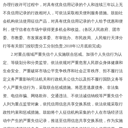
办理行政许可过程中，对具有优良信用记录的个人和连续三年以上无
不良信用记录的行政相对人，可依法采取相关便利服务措施。鼓励社
会机构依法使用征信产品，对具有优良信用记录的个人给予优惠和便
利，使守信者在市场中获得更多机会和收益。(各区人民政府、团市
委、市教委、市发展改革委、市审批办、市民政局、人民银行天津分
行等有关部门按职责分工分别负责;2018年12月底前完成)
2.对重点领域严重失信个人实施联合惩戒。加强个人失信行为认
定、等级划分和分类监管。依法依规对严重危害人民群众身体健康和
生命安全、严重破坏市场公平竞争秩序和社会正常秩序、拒不履行法
定义务严重影响司法机关和行政机关公信力以及拒不履行国防义务等
个人严重失信行为，采取联合惩戒措施。将恶意逃废债务、非法集
资、电信诈骗、网络欺诈、交通违法、不依法诚信纳税等严重失信个
人列为重点监管对象，依托信用信息共享交换系统，依法依规采取行
政性约束和惩戒措施。鼓励将个人征信机构采集的个人在市场经济活
动中产生的严重失信记录，推送至信用信息共享交换系统，作为实施